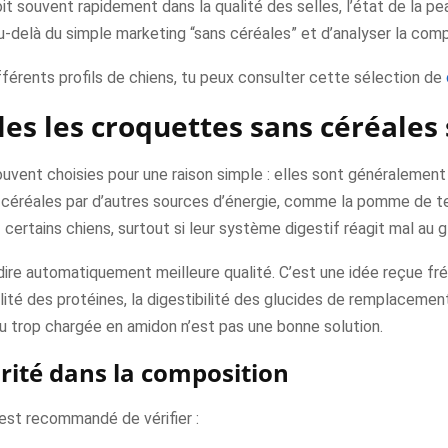
it souvent rapidement dans la qualité des selles, l’état de la pea
u-delà du simple marketing “sans céréales” et d’analyser la com
férents profils de chiens, tu peux consulter cette sélection de
les les croquettes sans céréales 
uvent choisies pour une raison simple : elles sont généralemen
s céréales par d’autres sources d’énergie, comme la pomme de ter
z certains chiens, surtout si leur système digestif réagit mal au 
dire automatiquement meilleure qualité. C’est une idée reçue fr
lité des protéines, la digestibilité des glucides de remplacement 
u trop chargée en amidon n’est pas une bonne solution.
orité dans la composition
 est recommandé de vérifier :