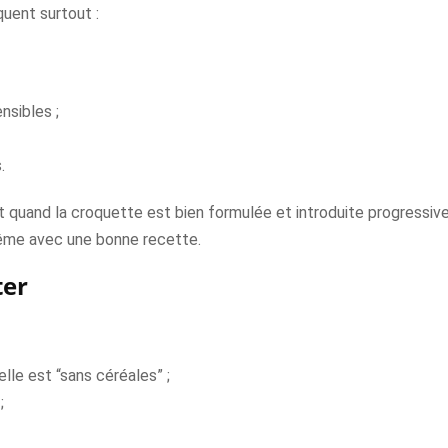
quent surtout :
nsibles ;
.
ut quand la croquette est bien formulée et introduite progressiv
 même avec une bonne recette.
ter
lle est “sans céréales” ;
;